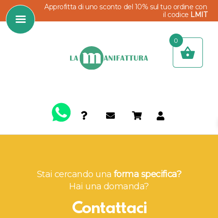
Approfitta di uno sconto del 10% sul tuo ordine con
il codice
LMIT
0
Stai cercando una
forma specifica?
Hai una domanda?
Contattaci