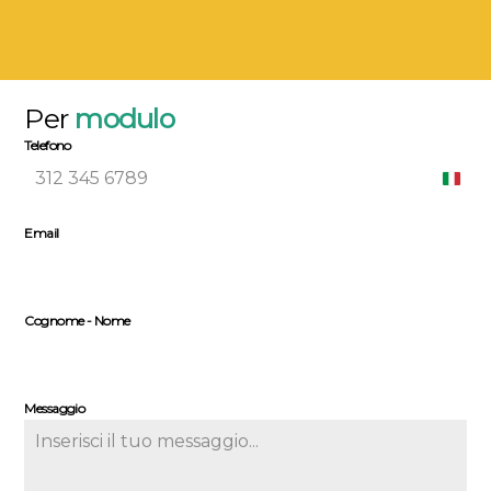
Per
modulo
Telefono
*
I
t
Email
*
a
l
y
+
Cognome - Nome
3
9
Messaggio
*