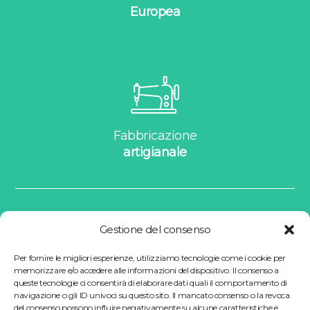
Europea
Fabbricazione
artigianale
Gestione del consenso
Per fornire le migliori esperienze, utilizziamo tecnologie come i cookie per
memorizzare e/o accedere alle informazioni del dispositivo. Il consenso a
La manifattura realizza e distribuisce prodotti
queste tecnologie ci consentirà di elaborare dati quali il comportamento di
navigazione o gli ID univoci su questo sito. Il mancato consenso o la revoca
su misura da oltre 10 anni.
del consenso possono influire negativamente su alcune caratteristiche e