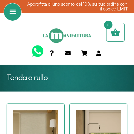
Approfitta di uno sconto del 10% sul tuo ordine con
il codice
LMIT
0
Tenda a rullo