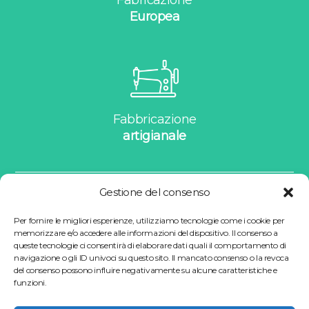
Fabricazione
Europea
Fabbricazione
artigianale
Gestione del consenso
Per fornire le migliori esperienze, utilizziamo tecnologie come i cookie per
memorizzare e/o accedere alle informazioni del dispositivo. Il consenso a
queste tecnologie ci consentirà di elaborare dati quali il comportamento di
navigazione o gli ID univoci su questo sito. Il mancato consenso o la revoca
La manifattura realizza e distribuisce prodotti
del consenso possono influire negativamente su alcune caratteristiche e
su misura da oltre 10 anni.
funzioni.
© 2026 la-manifattura.it
Creazione : Allovox