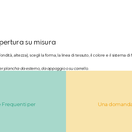
opertura su misura
ndità, altezza), scegli la forma, la linea di tessuto, il colore e il sistema di
er plancha da esterno, da appoggio o su carrello.
e Frequenti per
Una domanda, u