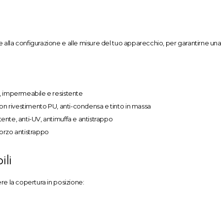
 alla configurazione e alle misure del tuo apparecchio, per garantirne una 
, impermeabile e resistente
con rivestimento PU, anti-condensa e tinto in massa
stente, anti-UV, antimuffa e antistrappo
nforzo antistrappo
ili
re la copertura in posizione: