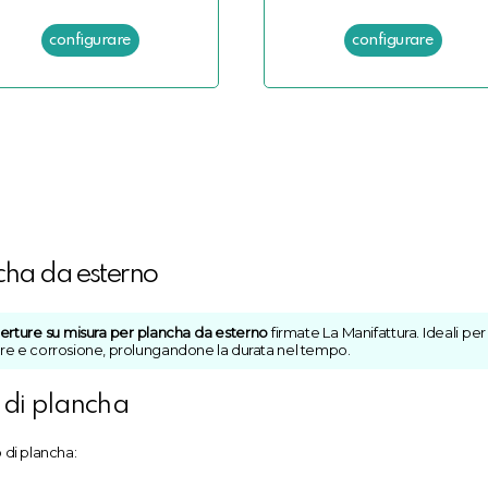
cha da esterno
erture su misura per plancha da esterno
firmate La Manifattura. Ideali pe
ere e corrosione, prolungandone la durata nel tempo.
i di plancha
 di plancha: