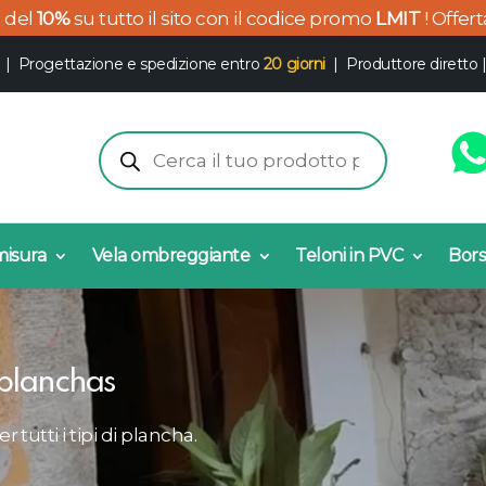
o del
10%
su tutto il sito con il codice promo
LMIT
! Offer
|
Progettazione e spedizione entro
20 giorni
| Produttore diretto
Products
search
misura
Vela ombreggiante
Teloni in PVC
Bors
 planchas
tutti i tipi di plancha.