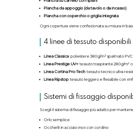
Plancha su carrello con ripiani
Plancha da appoggio (da tavolo o da incasso)
Plancha con coperchio o griglia integrata
Ogni copertura viene confezionata su misura in base
4 linee di tessuto disponibili
Linea Classica
: poliestere 380g/m² spalmato PVC
Linea Prestige UV+
: tessuto traspirante 280g/m² 
Linea Cortina Pro-Tech
: tessuto tecnico ultra resi
Linea Ripstop
: tessuto leggero e flessibile con ri
Sistemi di fissaggio disponib
Scegli il sistema di fissaggio più adatto per mantene
Orlo semplice
Occhielli in acciaio inox con cordino