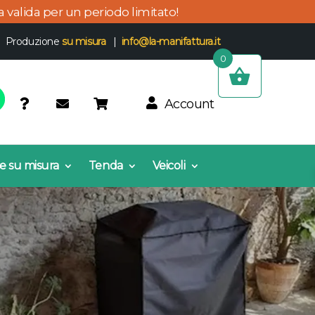
ta valida per un periodo limitato!
 | Produzione
su misura
|
info@la-manifattura.it
0
Account
e su misura
Tenda
Veicoli