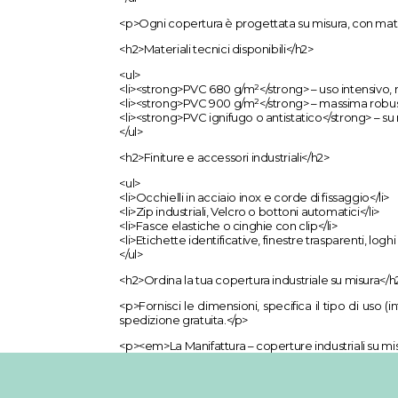
<p>Ogni copertura è progettata su misura, con materi
<h2>Materiali tecnici disponibili</h2>
<ul>
<li><strong>PVC 680 g/m²</strong> – uso intensivo, re
<li><strong>PVC 900 g/m²</strong> – massima robus
<li><strong>PVC ignifugo o antistatico</strong> – su r
</ul>
<h2>Finiture e accessori industriali</h2>
<ul>
<li>Occhielli in acciaio inox e corde di fissaggio</li>
<li>Zip industriali, Velcro o bottoni automatici</li>
<li>Fasce elastiche o cinghie con clip</li>
<li>Etichette identificative, finestre trasparenti, loghi
</ul>
<h2>Ordina la tua copertura industriale su misura</h
<p>Fornisci le dimensioni, specifica il tipo di uso (i
spedizione gratuita.</p>
<p><em>La Manifattura – coperture industriali su mi