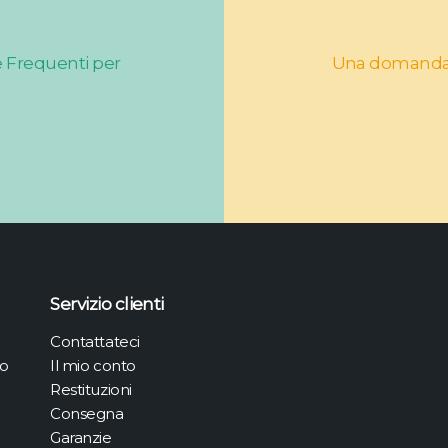
e Frequenti per
Una domanda, u
Servizio clienti
Contattateci
no
Il mio conto
Restituzioni
Consegna
Garanzie