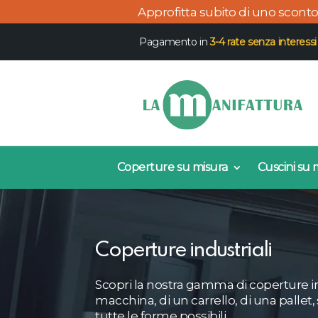
Approfitta subito di uno scont
Pagamento in
3-4 rate senza interessi
Coperture su misura
Cuscini su 
Coperture industriali
Scopri la nostra gamma di coperture indu
macchina, di un carrello, di una pallet,
tutte le forme possibili.