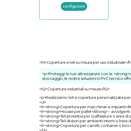
<h1>Coperture e teli su misura per uso industriale</h
<p>Proteggi le tue attrezzature con le <strong>co
stoccaggio, le nostre soluzioni in PVC tecnico offro
<h2>Coperture industriali su misura</h2>
<p>Realizziamo teli e coperture personalizzate per m
<ul>
<li><strong>Coperture per macchinari e impianti</str
<li><strong>Housse per pallet</strong> – avvolgenti o
<li><strong>Teli protettivi per scaffalature o aree di
<li><strong>Teli divisori per ambienti interni o linee
<li><strong>Coperture per carrelli, container o box in
</ul>