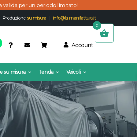
ta valida per un periodo limitato!
 | Produzione
su misura
|
info@la-manifattura.it
0
Account
e su misura
Tenda
Veicoli