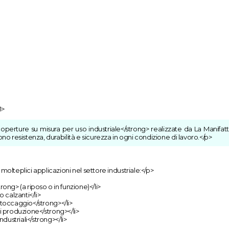
1>
perture su misura per uso industriale</strong> realizzate da La Manifattu
no resistenza, durabilità e sicurezza in ogni condizione di lavoro.</p>
olteplici applicazioni nel settore industriale:</p>
ong> (a riposo o in funzione)</li>
 calzanti</li>
 stoccaggio</strong></li>
 di produzione</strong></li>
dustriali</strong></li>