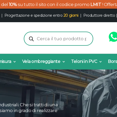
o del
10%
su tutto il sito con il codice promo
LMIT
! Offer
|
Progettazione e spedizione entro
20 giorni
| Produttore diretto
Products
search
misura
Vela ombreggiante
Teloni in PVC
Bors
striali. Che si tratti di una
 siamo in grado di realizzare