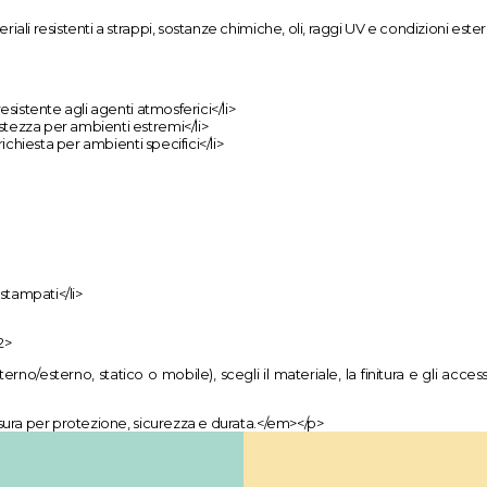
ali resistenti a strappi, sostanze chimiche, oli, raggi UV e condizioni est
sistente agli agenti atmosferici</li>
tezza per ambienti estremi</li>
ichiesta per ambienti specifici</li>
 stampati</li>
2>
nterno/esterno, statico o mobile), scegli il materiale, la finitura e gli acce
sura per protezione, sicurezza e durata.</em></p>