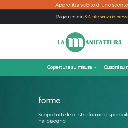
Approfitta subito di uno scont
Pagamento in
3-4 rate senza interessi
Coperture su misura
Cuscini su 
forme
Scopri tutte le nostre forme disponibili 
hai bisogno.