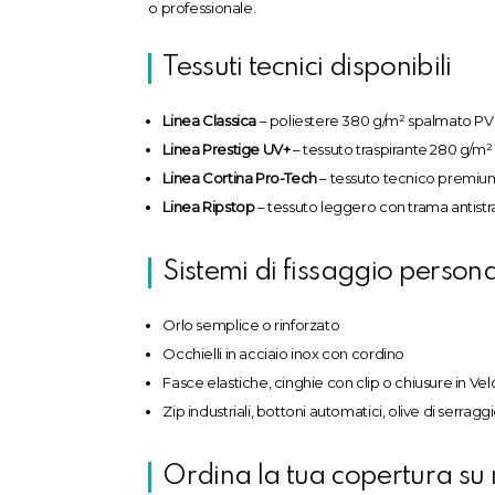
o professionale.
Tessuti tecnici disponibili
Linea Classica
– poliestere 380 g/m² spalmato P
Linea Prestige UV+
– tessuto traspirante 280 g/m
Linea Cortina Pro-Tech
– tessuto tecnico premium, 
Linea Ripstop
– tessuto leggero con trama antist
Sistemi di fissaggio persona
Orlo semplice o rinforzato
Occhielli in acciaio inox con cordino
Fasce elastiche, cinghie con clip o chiusure in Vel
Zip industriali, bottoni automatici, olive di serragg
Ordina la tua copertura su