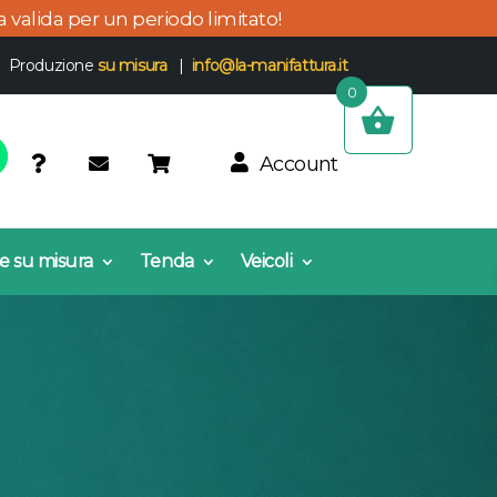
ta valida per un periodo limitato!
 | Produzione
su misura
|
info@la-manifattura.it
0
Account
e su misura
Tenda
Veicoli