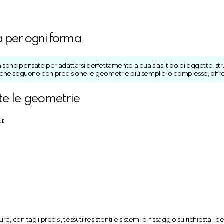
a per ogni forma
a sono pensate per adattarsi perfettamente a qualsiasi tipo di oggetto, stru
 che seguono con precisione le geometrie più semplici o complesse, offre
te le geometrie
i:
e, con tagli precisi, tessuti resistenti e sistemi di fissaggio su richiesta. 