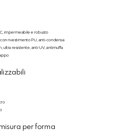
VC, impermeabile e robusto
² con rivestimento PU, anti-condensa
ultra resistente, anti-UV, antimuffa
rappo
lizzabili
cro
io
 misura per forma