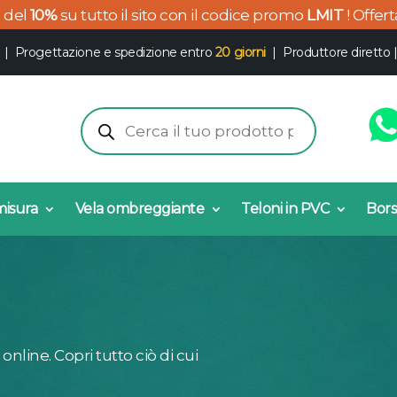
o del
10%
su tutto il sito con il codice promo
LMIT
! Offer
|
Progettazione e spedizione entro
20 giorni
| Produttore diretto
Products
search
misura
Vela ombreggiante
Teloni in PVC
Bors
online. Copri tutto ciò di cui