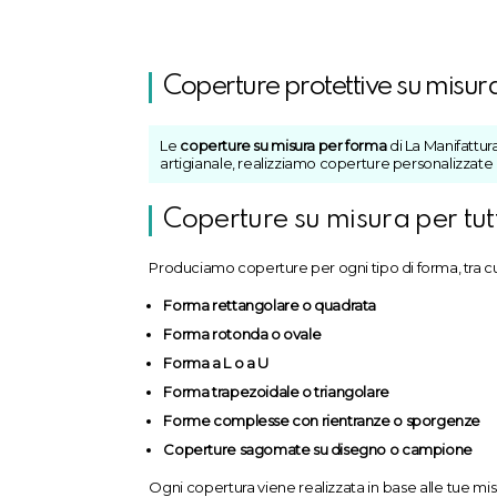
Coperture protettive su misur
Le
coperture su misura per forma
di La Manifattur
artigianale, realizziamo coperture personalizzate
Coperture su misura per tut
Produciamo coperture per ogni tipo di forma, tra cu
Forma rettangolare o quadrata
Forma rotonda o ovale
Forma a L o a U
Forma trapezoidale o triangolare
Forme complesse con rientranze o sporgenze
Coperture sagomate su disegno o campione
Ogni copertura viene realizzata in base alle tue misur